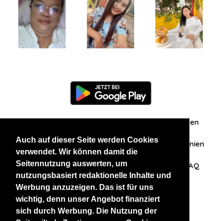
Information
Über uns
Zuschriften/Erfahrungen
Auch auf dieser Seite werden Cookies
Datenschutzerklärung
AGB
Datenschutzrichtlinien
verwendet. Wir können damit die
Seitennutzung auswerten, um
Nehmen Sie Kontakt mit uns auf
Affiliation
FAQ
nutzungsbasiert redaktionelle Inhalte und
Werbung anzuzeigen. Das ist für uns
Unsere anderen Websites
wichtig, denn unser Angebot finanziert
sich durch Werbung. Die Nutzung der
BlackAndBeauties
RussianKisses