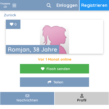
Einloggen
Registrieren
Zurück
0
Romjan, 38 Jahre
Vor 1 Monat online
Flash senden
Teilen
Nachrichten
Profil