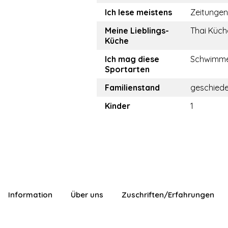
Ich lese meistens
Zeitungen
Meine Lieblings-
Thai Küch
Küche
Ich mag diese
Schwimm
Sportarten
Familienstand
geschied
Kinder
1
Information
Über uns
Zuschriften/Erfahrungen