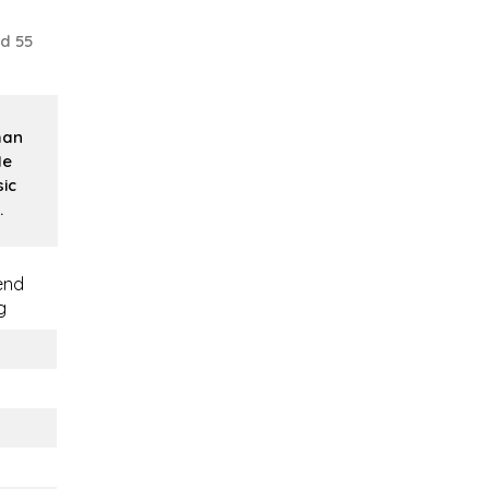
d 55
man
He
ic
.
end
g