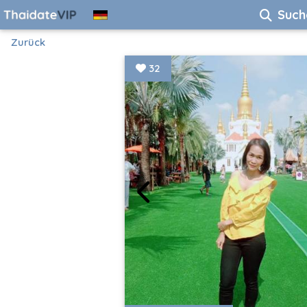
Such
Zurück
32