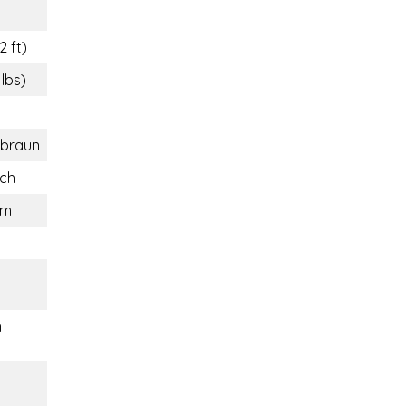
2 ft)
 lbs)
nbraun
ich
um
h