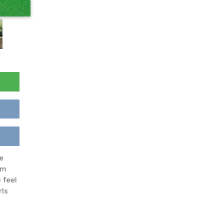
e
'm
 feel
rls