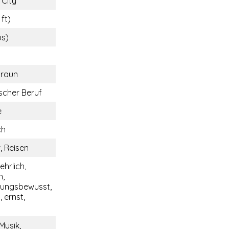
 City
 ft)
bs)
braun
cher Beruf
e
ch
, Reisen
ehrlich,
h,
tungsbewusst,
 ernst,
Musik,