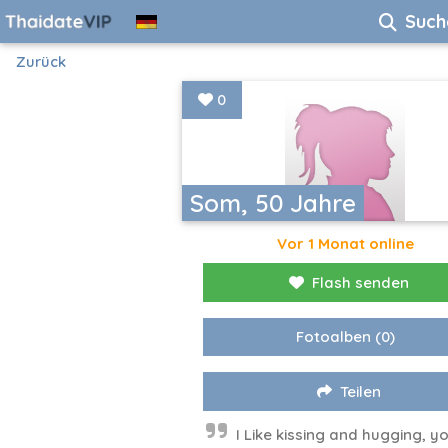
Such
Zurück
0
Som, 50 Jahre
Vor 1 Monat online
Flash senden
Fotoalben
(0)
Teilen
I​ Like kissing and hugging, y