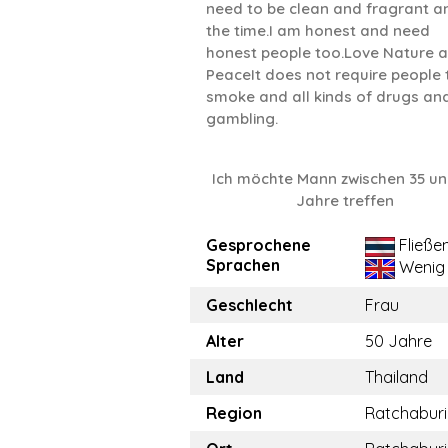
need to be clean and fragrant an
the time.I am honest and need
honest people too.Love Nature 
PeaceIt does not require people 
smoke and all kinds of drugs an
gambling.
Ich möchte Mann zwischen 35 un
Jahre treffen
Gesprochene
Fließe
Sprachen
Wenig
Geschlecht
Frau
Alter
50 Jahre
Land
Thailand
Region
Ratchaburi