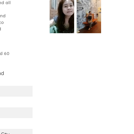
d all
and
to
d
d 60
nd