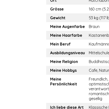
Ort
Ratchaburi
Grösse
160 cm (5.2
Gewicht
53 kg (117 l
Meine Augenfarbe
Braun
Meine Haarfarbe
Kastanien
Mein Beruf
Kaufmännis
Ausbildungsniveau
Mittelschul
Meine Religion
Buddhistis
Meine Hobbys
Cafe, Natur
Meine
Freundlich, 
Persönlichkeit
optimistisc
verantwor
romantisch,
gesellig
Ich liebe diese Art
Klassische 