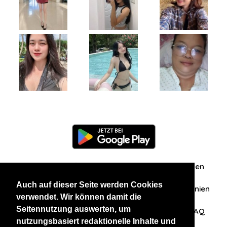
Information
Über uns
Zuschriften/Erfahrungen
Auch auf dieser Seite werden Cookies
Datenschutzerklärung
AGB
Datenschutzrichtlinien
verwendet. Wir können damit die
Seitennutzung auswerten, um
Nehmen Sie Kontakt mit uns auf
Affiliation
FAQ
nutzungsbasiert redaktionelle Inhalte und