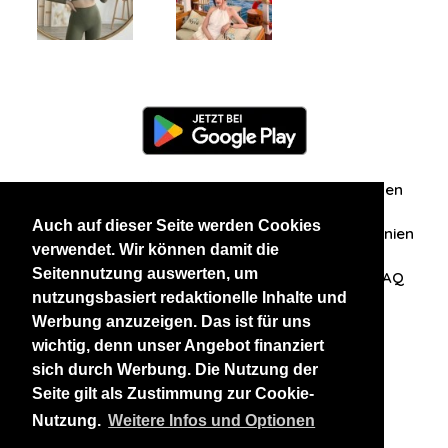
Information
Über uns
Zuschriften/Erfahrungen
Auch auf dieser Seite werden Cookies
Datenschutzerklärung
AGB
Datenschutzrichtlinien
verwendet. Wir können damit die
Seitennutzung auswerten, um
Nehmen Sie Kontakt mit uns auf
Affiliation
FAQ
nutzungsbasiert redaktionelle Inhalte und
Werbung anzuzeigen. Das ist für uns
Unsere anderen Websites
wichtig, denn unser Angebot finanziert
sich durch Werbung. Die Nutzung der
BlackAndBeauties
RussianKisses
Seite gilt als Zustimmung zur Cookie-
Nutzung.
Weitere Infos und Optionen
Copyright 2026 thaidatevip