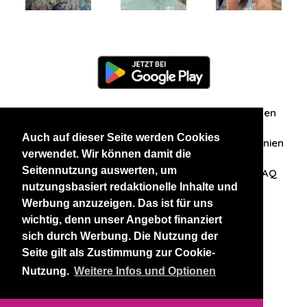
Information
Über uns
Zuschriften/Erfahrungen
Auch auf dieser Seite werden Cookies
Datenschutzerklärung
AGB
Datenschutzrichtlinien
verwendet. Wir können damit die
Seitennutzung auswerten, um
Nehmen Sie Kontakt mit uns auf
Affiliation
FAQ
nutzungsbasiert redaktionelle Inhalte und
Werbung anzuzeigen. Das ist für uns
Unsere anderen Websites
wichtig, denn unser Angebot finanziert
sich durch Werbung. Die Nutzung der
BlackAndBeauties
RussianKisses
Seite gilt als Zustimmung zur Cookie-
Nutzung.
Weitere Infos und Optionen
Copyright 2026 thaidatevip