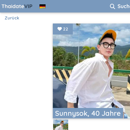
Such
Zurück
22
Sunnysok, 40 Jahre