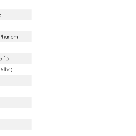
e
 Phanom
5 ft)
6 lbs)
r