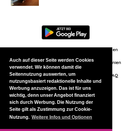
Information
Über uns
Zuschriften/Erfahrungen
Auch auf dieser Seite werden Cookies
Datenschutzerklärung
AGB
Datenschutzrichtlinien
verwendet. Wir können damit die
Seitennutzung auswerten, um
Nehmen Sie Kontakt mit uns auf
Affiliation
FAQ
nutzungsbasiert redaktionelle Inhalte und
Werbung anzuzeigen. Das ist für uns
Unsere anderen Websites
wichtig, denn unser Angebot finanziert
sich durch Werbung. Die Nutzung der
BlackAndBeauties
RussianKisses
Seite gilt als Zustimmung zur Cookie-
Nutzung.
Weitere Infos und Optionen
Copyright 2026 thaidatevip