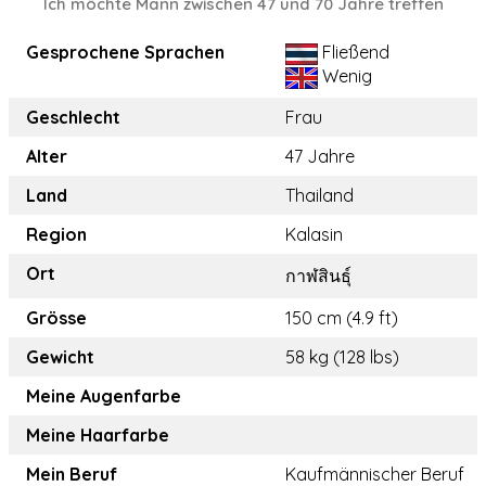
Ich möchte Mann zwischen 47 und 70 Jahre treffen
Gesprochene Sprachen
Fließend
Wenig
Geschlecht
Frau
Alter
47 Jahre
Land
Thailand
Region
Kalasin
Ort
กาฬสินธุ์
Grösse
150 cm (4.9 ft)
Gewicht
58 kg (128 lbs)
Meine Augenfarbe
Meine Haarfarbe
Mein Beruf
Kaufmännischer Beruf