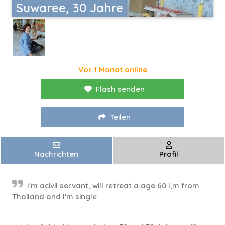
Suwaree, 30 Jahre
Vor 1 Monat online
Flash senden
Teilen
Nachrichten
Profil
I'm acivil servant, will retreat a age 60 l,m from
Thailand and l'm single