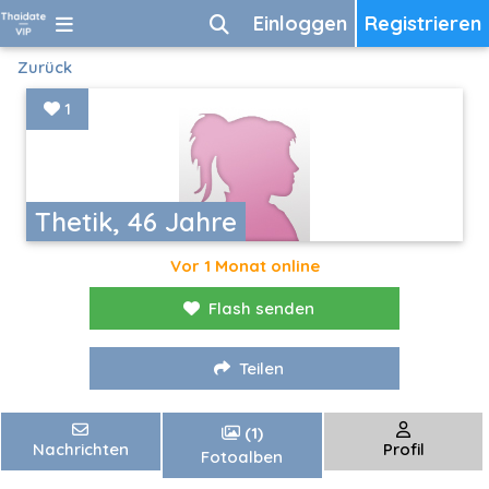
Einloggen
Registrieren
Zurück
1
Thetik, 46 Jahre
Vor 1 Monat online
Flash senden
Teilen
(1)
Nachrichten
Profil
Fotoalben