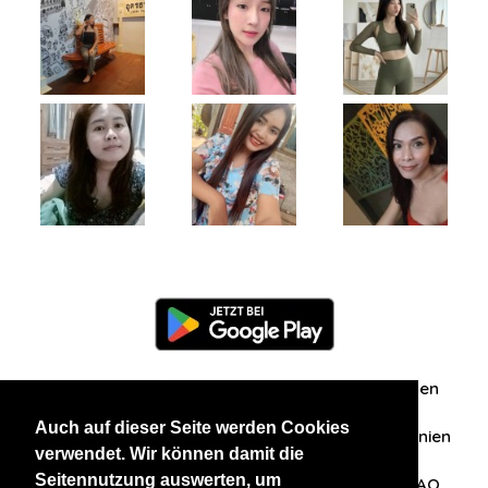
Information
Über uns
Zuschriften/Erfahrungen
Auch auf dieser Seite werden Cookies
Datenschutzerklärung
AGB
Datenschutzrichtlinien
verwendet. Wir können damit die
Seitennutzung auswerten, um
Nehmen Sie Kontakt mit uns auf
Affiliation
FAQ