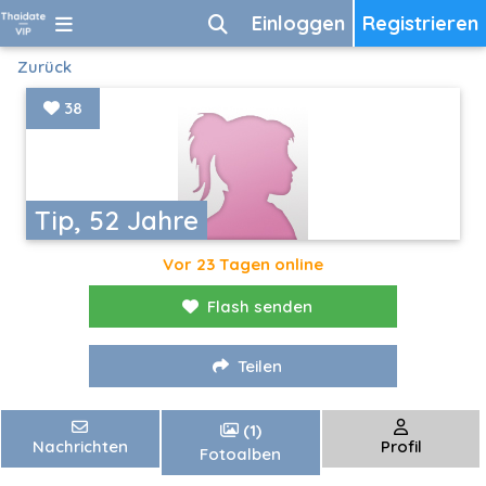
Einloggen
Registrieren
Zurück
38
Tip, 52 Jahre
Vor 23 Tagen online
Flash senden
Teilen
(1)
Nachrichten
Profil
Fotoalben