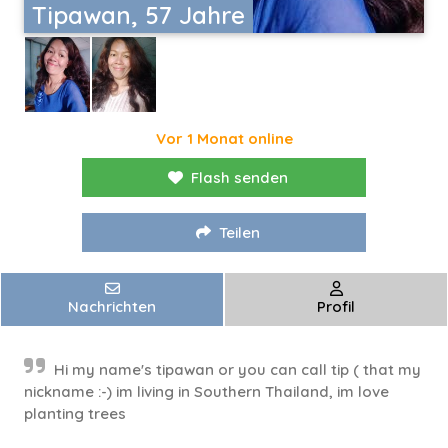
Tipawan, 57 Jahre
Vor 1 Monat online
Flash senden
Teilen
Nachrichten
Profil
Hi my name's tipawan or you can call tip ( that my
nickname :⁠-⁠) im living in Southern Thailand, im love
planting trees