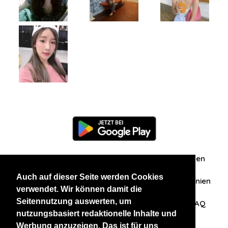
Information
Über uns
Zuschriften/Erfahrungen
Auch auf dieser Seite werden Cookies
Datenschutzerklärung
AGB
Datenschutzrichtlinien
verwendet. Wir können damit die
Seitennutzung auswerten, um
Nehmen Sie Kontakt mit uns auf
Affiliation
FAQ
nutzungsbasiert redaktionelle Inhalte und
Werbung anzuzeigen. Das ist für uns