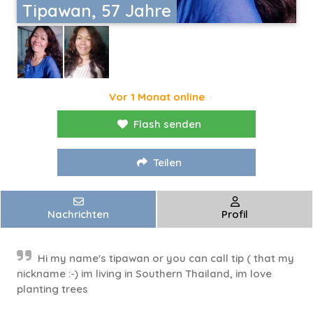
Tipawan, 57 Jahre
Vor 1 Monat online
Flash senden
Teilen
Nachrichten
Profil
Hi my name's tipawan or you can call tip ( that my
nickname :⁠-⁠) im living in Southern Thailand, im love
planting trees