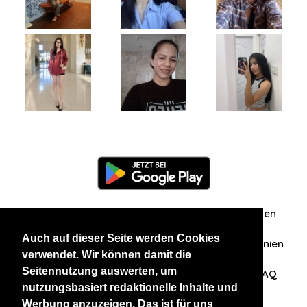
Information
Über uns
Zuschriften/Erfahrungen
Auch auf dieser Seite werden Cookies
Datenschutzerklärung
AGB
Datenschutzrichtlinien
verwendet. Wir können damit die
Seitennutzung auswerten, um
Nehmen Sie Kontakt mit uns auf
Affiliation
FAQ
nutzungsbasiert redaktionelle Inhalte und
Werbung anzuzeigen. Das ist für uns