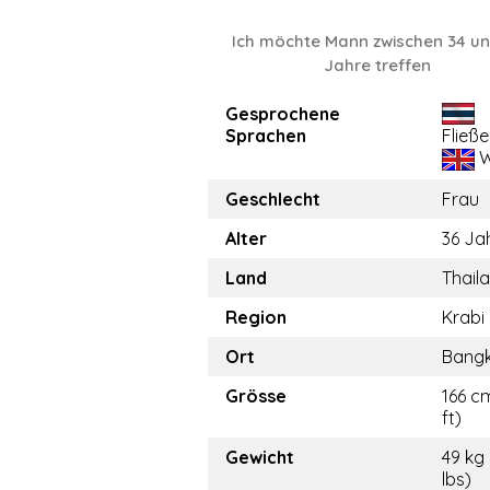
Ich möchte Mann zwischen 34 un
Jahre treffen
Gesprochene
Sprachen
Fließ
W
Geschlecht
Frau
Alter
36 Ja
Land
Thail
Region
Krabi
Ort
Bang
Grösse
166 cm
ft)
Gewicht
49 kg
lbs)