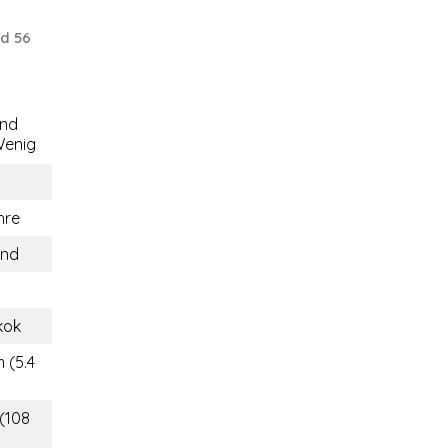
d 56
end
enig
hre
and
kok
 (5.4
 (108