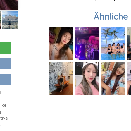
Ähnliche 
I
like
g
itive
.