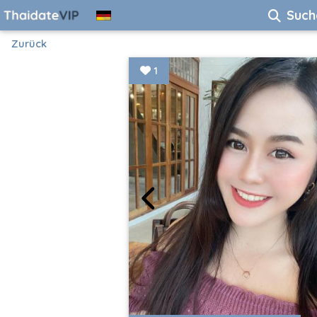
Such
Zurück
1