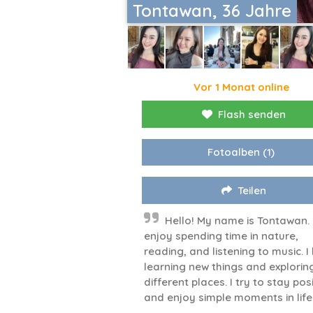
Tontawan, 36 Jahre
Vor 1 Monat online
Flash senden
Fotoalben
(1)
Teilen
Hello! My name is Tontawan. 
enjoy spending time in nature,
reading, and listening to music. I 
learning new things and explorin
different places. I try to stay pos
and enjoy simple moments in life