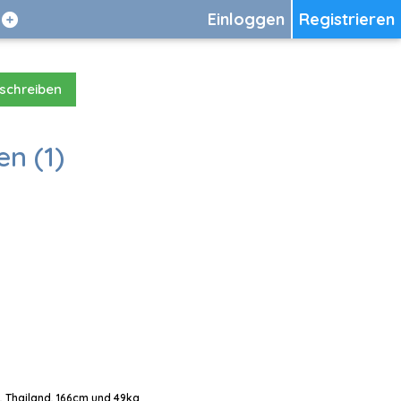
Einloggen
Registrieren
 schreiben
en (1)
, Thailand, 166cm und 49kg