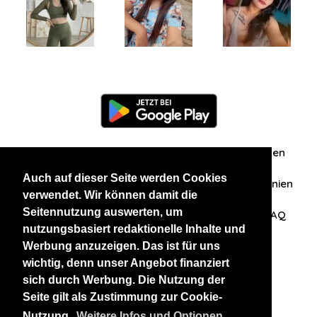
Information
Über uns
Zuschriften/Erfahrungen
Auch auf dieser Seite werden Cookies
Datenschutzerklärung
AGB
Datenschutzrichtlinien
verwendet. Wir können damit die
Seitennutzung auswerten, um
Nehmen Sie Kontakt mit uns auf
Affiliation
FAQ
nutzungsbasiert redaktionelle Inhalte und
Werbung anzuzeigen. Das ist für uns
Unsere anderen Websites
wichtig, denn unser Angebot finanziert
sich durch Werbung. Die Nutzung der
BlackAndBeauties
RussianKisses
Seite gilt als Zustimmung zur Cookie-
Nutzung.
Weitere Infos und Optionen