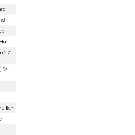
hre
and
eo
 Hat
 (5.7
(154
ruflich
e