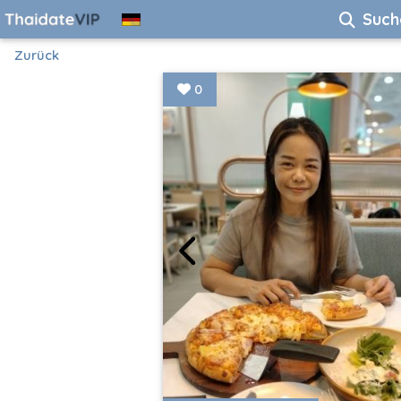
Such
Zurück
0