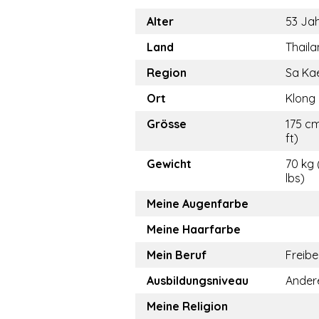
Alter
53 Ja
Land
Thail
Region
Sa Ka
Ort
Klong
Grösse
175 cm
ft)
Gewicht
70 kg 
lbs)
Meine Augenfarbe
Meine Haarfarbe
Mein Beruf
Freibe
Ausbildungsniveau
Ander
Meine Religion