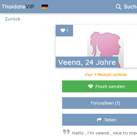
Such
Zurück
1
Veena, 24 Jahre
Vor 1 Monat online
Flash senden
Fotoalben
(1)
Teilen
Hello , I’m veena , nice to me