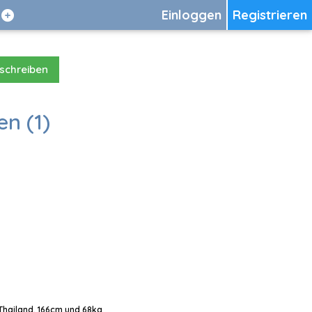
Einloggen
Registrieren
 schreiben
en (1)
 Thailand, 166cm und 68kg