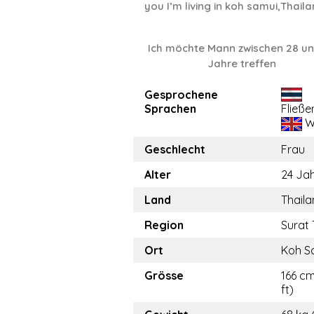
you I’m living in koh samui,Thail
Ich möchte Mann zwischen 28 u
Jahre treffen
Gesprochene
Sprachen
Fließe
W
Geschlecht
Frau
Alter
24 Ja
Land
Thail
Region
Surat 
Ort
Koh S
Grösse
166 cm
ft)