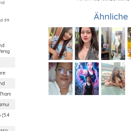
and
Ähnliche 
nd 99
nd
enig
hre
and
Thani
amui
 (5.4