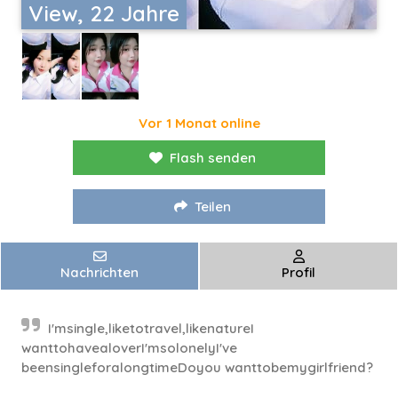
View, 22 Jahre
Vor 1 Monat online
Flash senden
Teilen
Nachrichten
Profil
I'msingle,liketotravel,likenatureI
wanttohavealoverI'msolonelyI've
beensingleforalongtimeDoyou wanttobemygirlfriend?