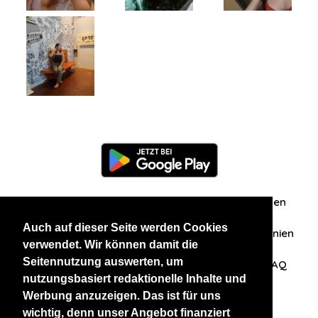
Information
Über uns
Zuschriften/Erfahrungen
Auch auf dieser Seite werden Cookies
Datenschutzerklärung
AGB
Datenschutzrichtlinien
verwendet. Wir können damit die
Seitennutzung auswerten, um
Nehmen Sie Kontakt mit uns auf
Affiliation
FAQ
nutzungsbasiert redaktionelle Inhalte und
Werbung anzuzeigen. Das ist für uns
Unsere anderen Websites
wichtig, denn unser Angebot finanziert