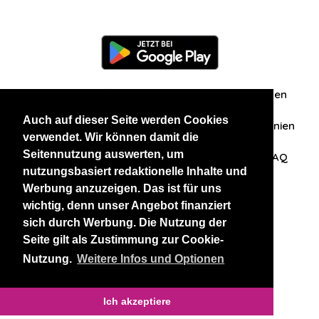
Information
Über uns
Zuschriften/Erfahrungen
Auch auf dieser Seite werden Cookies
Datenschutzerklärung
AGB
Datenschutzrichtlinien
verwendet. Wir können damit die
Seitennutzung auswerten, um
Nehmen Sie Kontakt mit uns auf
Affiliation
FAQ
nutzungsbasiert redaktionelle Inhalte und
Werbung anzuzeigen. Das ist für uns
Unsere anderen Websites
wichtig, denn unser Angebot finanziert
sich durch Werbung. Die Nutzung der
BlackAndBeauties
RussianKisses
Seite gilt als Zustimmung zur Cookie-
Nutzung.
Weitere Infos und Optionen
Copyright 2026 thaidatevip
Ich akzeptiere