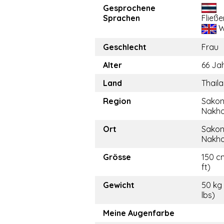
Gesprochene
Sprachen
Fließ
W
Geschlecht
Frau
Alter
66 Ja
Land
Thail
Region
Sako
Nakh
Ort
Sako
Nakh
Grösse
150 cm
ft)
Gewicht
50 kg 
lbs)
Meine Augenfarbe