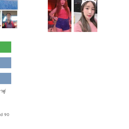
คู่
nd 90