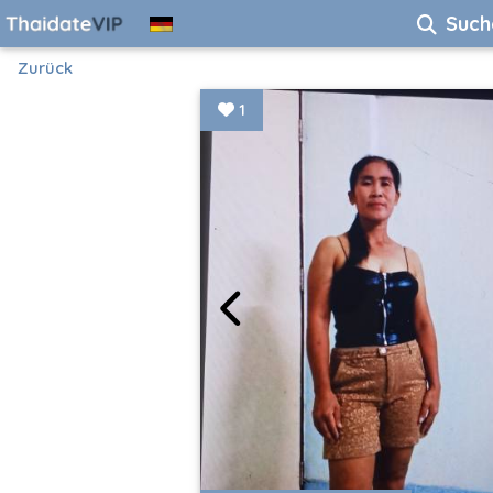
Such
Zurück
1