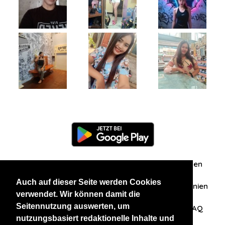
Information
Über uns
Zuschriften/Erfahrungen
Auch auf dieser Seite werden Cookies
Datenschutzerklärung
AGB
Datenschutzrichtlinien
verwendet. Wir können damit die
Seitennutzung auswerten, um
Nehmen Sie Kontakt mit uns auf
Affiliation
FAQ
nutzungsbasiert redaktionelle Inhalte und