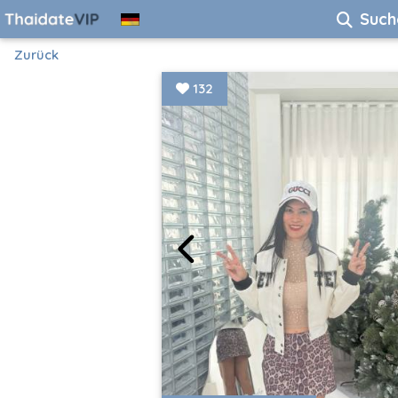
Such
Zurück
132