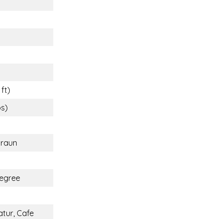
 ft)
bs)
braun
egree
atur, Cafe