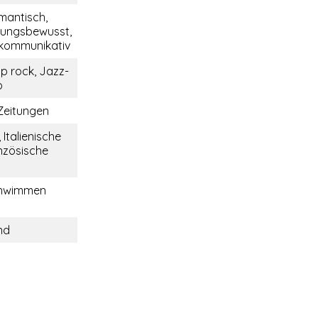
omantisch,
tungsbewusst,
, kommunikativ
p rock, Jazz-
o
Zeitungen
 Italienische
nzösische
chwimmen
nd