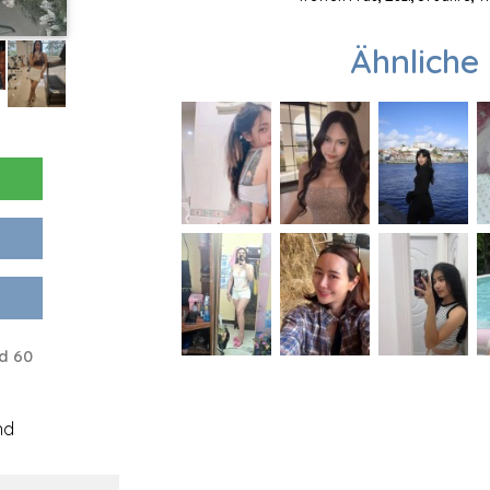
Ähnliche 
d 60
nd