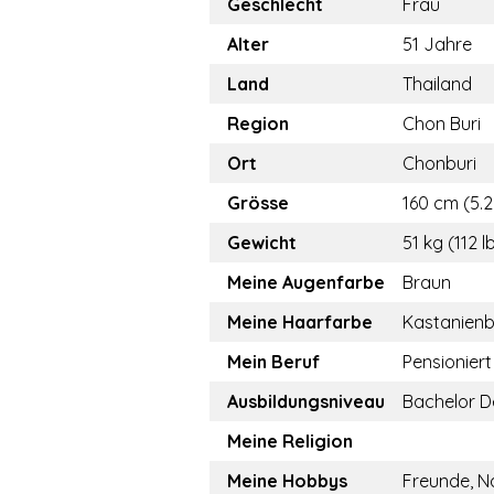
Geschlecht
Frau
Alter
51 Jahre
Land
Thailand
Region
Chon Buri
Ort
Chonburi
Grösse
160 cm (5.2
Gewicht
51 kg (112 l
Meine Augenfarbe
Braun
Meine Haarfarbe
Kastanien
Mein Beruf
Pensioniert
Ausbildungsniveau
Bachelor D
Meine Religion
Meine Hobbys
Freunde, N