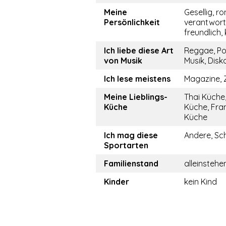
Meine
Gesellig, r
Persönlichkeit
verantwor
freundlich
Ich liebe diese Art
Reggae, Po
von Musik
Musik, Disk
Ich lese meistens
Magazine, 
Meine Lieblings-
Thai Küche,
Küche
Küche, Fra
Küche
Ich mag diese
Andere, S
Sportarten
Familienstand
alleinstehe
Kinder
kein Kind