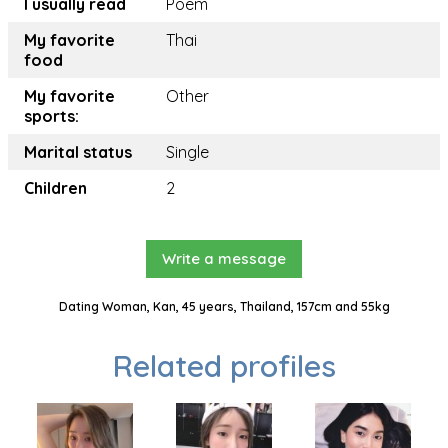
I usually read
Poem
My favorite
Thai
food
My favorite
Other
sports:
Marital status
Single
Children
2
Write a message
Dating Woman, Kan, 45 years, Thailand, 157cm and 55kg
Related profiles