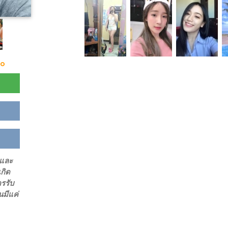
go
 และ
กิด
ครรับ
นมีแค่