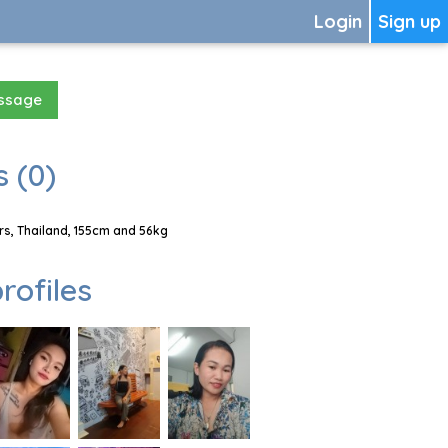
Login
Sign up
essage
 (0)
s, Thailand, 155cm and 56kg
rofiles