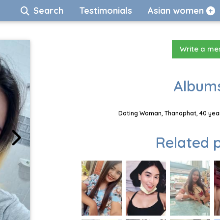
Search
Testimonials
Asian women
Write a m
Albums
Dating Woman, Thanaphat, 40 year
Related p