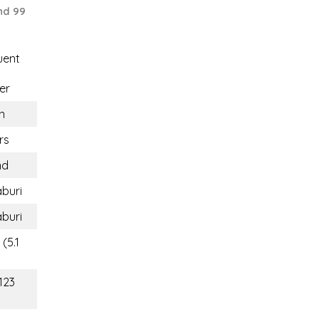
nd 99
uent
er
n
rs
nd
buri
buri
(5.1
123