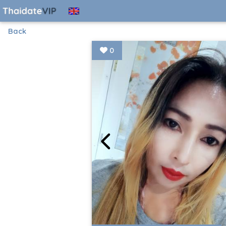
Back
0