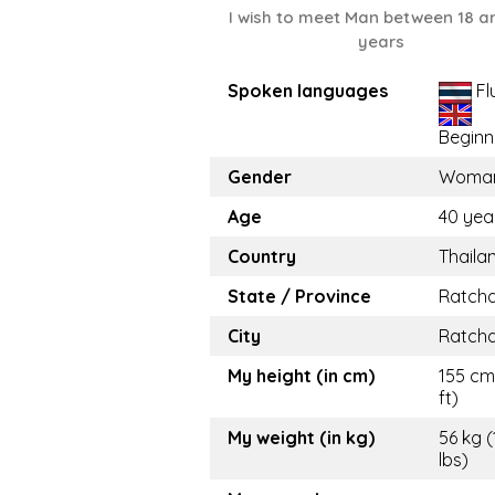
I wish to meet Man between 18 a
years
Spoken languages
Fl
Beginn
Gender
Woma
Age
40 yea
Country
Thaila
State / Province
Ratcha
City
Ratcha
My height (in cm)
155 cm 
ft)
My weight (in kg)
56 kg (
lbs)