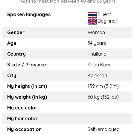
I wish to meet Man between 40 and 65 years
Spoken languages
Fluent
Beginner
Gender
Woman
Age
34 years
Country
Thailand
State / Province
Khon Kaen
City
Konkhon
My height (in cm)
159 cm (5.2 ft)
My weight (in kg)
60 kg (132 lbs)
My eye color
My hair color
My occupation
Self-employed