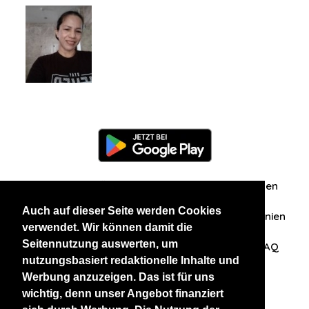
Information
Über uns
Zuschriften/Erfahrungen
Auch auf dieser Seite werden Cookies
Datenschutzerklärung
AGB
Datenschutzrichtlinien
verwendet. Wir können damit die
Seitennutzung auswerten, um
Nehmen Sie Kontakt mit uns auf
Affiliation
FAQ
nutzungsbasiert redaktionelle Inhalte und
Werbung anzuzeigen. Das ist für uns
Unsere anderen Websites
wichtig, denn unser Angebot finanziert