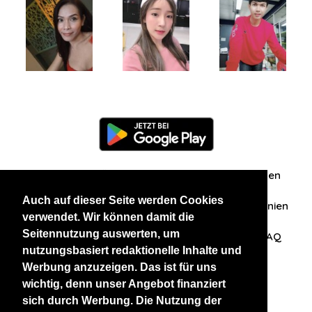
Information
Über uns
Zuschriften/Erfahrungen
Auch auf dieser Seite werden Cookies
Datenschutzerklärung
AGB
Datenschutzrichtlinien
verwendet. Wir können damit die
Seitennutzung auswerten, um
Nehmen Sie Kontakt mit uns auf
Affiliation
FAQ
nutzungsbasiert redaktionelle Inhalte und
Werbung anzuzeigen. Das ist für uns
Unsere anderen Websites
wichtig, denn unser Angebot finanziert
sich durch Werbung. Die Nutzung der
BlackAndBeauties
RussianKisses