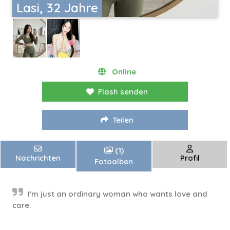
Lasi, 32 Jahre
Online
Flash senden
Teilen
(1)
Nachrichten
Profil
Fotoalben
I'm just an ordinary woman who wants love and
care.