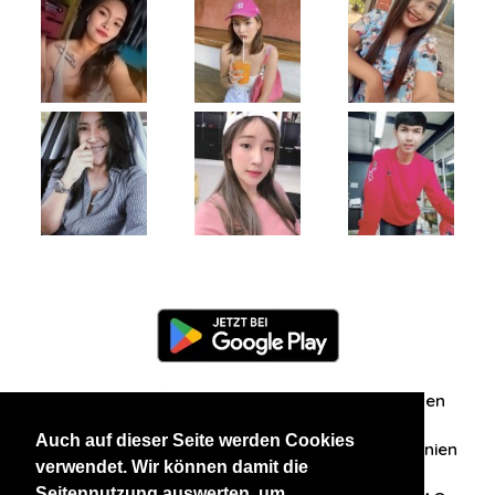
Information
Über uns
Zuschriften/Erfahrungen
Auch auf dieser Seite werden Cookies
Datenschutzerklärung
AGB
Datenschutzrichtlinien
verwendet. Wir können damit die
Seitennutzung auswerten, um