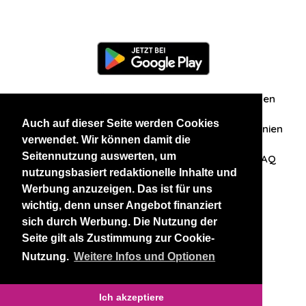
Information
Über uns
Zuschriften/Erfahrungen
Auch auf dieser Seite werden Cookies
Datenschutzerklärung
AGB
Datenschutzrichtlinien
verwendet. Wir können damit die
Seitennutzung auswerten, um
Nehmen Sie Kontakt mit uns auf
Affiliation
FAQ
nutzungsbasiert redaktionelle Inhalte und
Werbung anzuzeigen. Das ist für uns
Unsere anderen Websites
wichtig, denn unser Angebot finanziert
sich durch Werbung. Die Nutzung der
BlackAndBeauties
RussianKisses
Seite gilt als Zustimmung zur Cookie-
Nutzung.
Weitere Infos und Optionen
Copyright 2026 thaidatevip
Ich akzeptiere