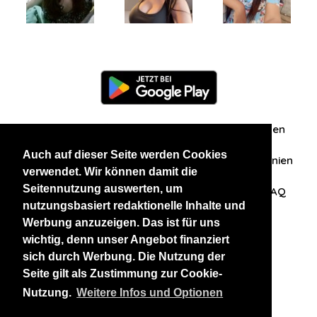
Information
Über uns
Zuschriften/Erfahrungen
Auch auf dieser Seite werden Cookies
Datenschutzerklärung
AGB
Datenschutzrichtlinien
verwendet. Wir können damit die
Seitennutzung auswerten, um
Nehmen Sie Kontakt mit uns auf
Affiliation
FAQ
nutzungsbasiert redaktionelle Inhalte und
Werbung anzuzeigen. Das ist für uns
Unsere anderen Websites
wichtig, denn unser Angebot finanziert
sich durch Werbung. Die Nutzung der
BlackAndBeauties
RussianKisses
Seite gilt als Zustimmung zur Cookie-
Nutzung.
Weitere Infos und Optionen
Copyright 2026 thaidatevip