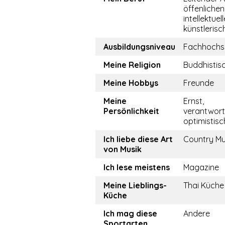
öffenlichen
intellektuel
künstlerisc
Ausbildungsniveau
Fachhochs
Meine Religion
Buddhistis
Meine Hobbys
Freunde
Meine
Ernst,
Persönlichkeit
verantwor
optimistisch
Ich liebe diese Art
Country Mu
von Musik
Ich lese meistens
Magazine
Meine Lieblings-
Thai Küche
Küche
Ich mag diese
Andere
Sportarten