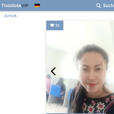
Such
Zurück
33