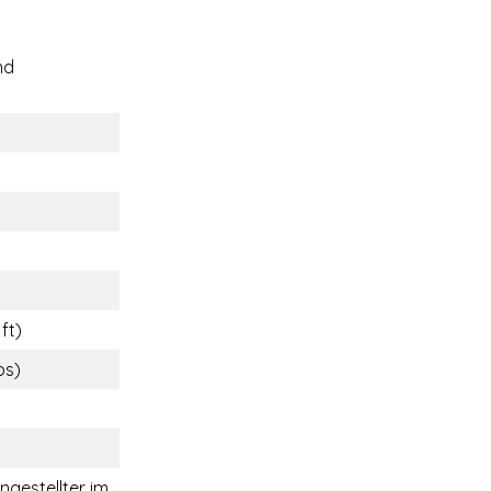
nd
ft)
bs)
ngestellter im