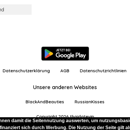
nd
Datenschutzerklärung
AGB
Datenschutzrichtlinien
Unsere anderen Websites
BlackAndBeauties
RussianKisses
Copyright 2026 thaidatevip
nnen damit die Seitennutzung auswerten, um nutzungsbasie
 finanziert sich durch Werbung. Die Nutzung der Seite gilt