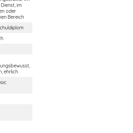
 Dienst, im
len oder
hen Bereich
chuldiplom
ch
tungsbewusst,
, ehrlich
sic