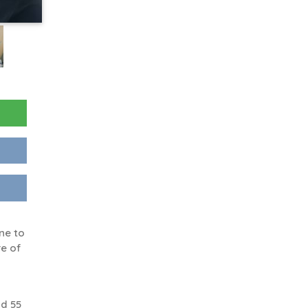
ne to
re of
d 55