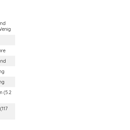
end
enig
hre
and
ng
ng
m (5.2
(117