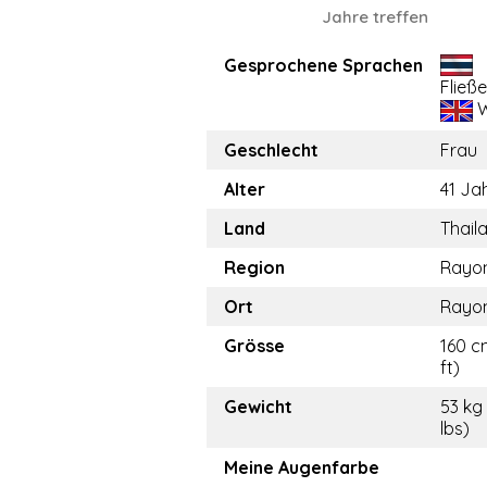
Jahre treffen
Gesprochene Sprachen
Fließ
W
Geschlecht
Frau
Alter
41 Ja
Land
Thail
Region
Rayo
Ort
Rayo
Grösse
160 c
ft)
Gewicht
53 kg 
lbs)
Meine Augenfarbe