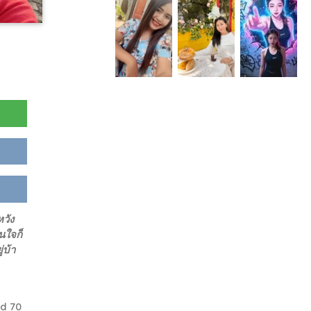
หวัง
นใจก็
่บ้า
d 70