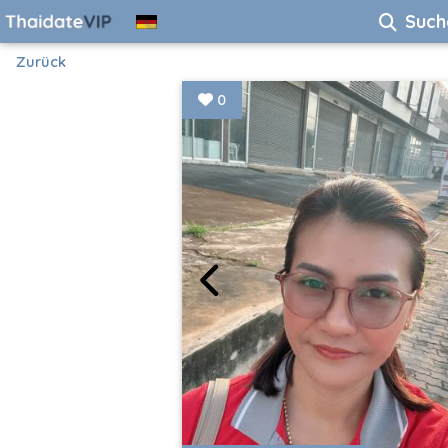
Such
Zurück
0