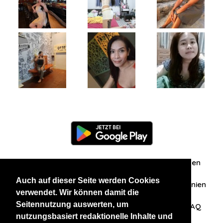
Information
Über uns
Zuschriften/Erfahrungen
Auch auf dieser Seite werden Cookies
Datenschutzerklärung
AGB
Datenschutzrichtlinien
verwendet. Wir können damit die
Seitennutzung auswerten, um
Nehmen Sie Kontakt mit uns auf
Affiliation
FAQ
nutzungsbasiert redaktionelle Inhalte und