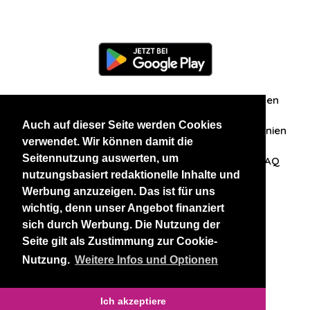
Information
Über uns
Zuschriften/Erfahrungen
Auch auf dieser Seite werden Cookies
Datenschutzerklärung
AGB
Datenschutzrichtlinien
verwendet. Wir können damit die
Seitennutzung auswerten, um
Nehmen Sie Kontakt mit uns auf
Affiliation
FAQ
nutzungsbasiert redaktionelle Inhalte und
Werbung anzuzeigen. Das ist für uns
Unsere anderen Websites
wichtig, denn unser Angebot finanziert
sich durch Werbung. Die Nutzung der
BlackAndBeauties
RussianKisses
Seite gilt als Zustimmung zur Cookie-
Nutzung.
Weitere Infos und Optionen
Copyright 2026 thaidatevip
Ich akzeptiere