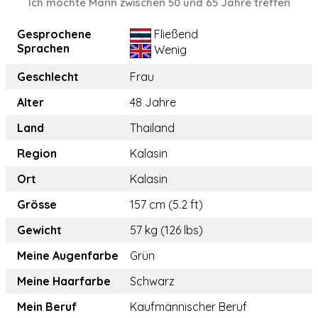
Ich möchte Mann zwischen 50 und 65 Jahre treffen
Gesprochene
Fließend
Sprachen
Wenig
Geschlecht
Frau
Alter
48 Jahre
Land
Thailand
Region
Kalasin
Ort
Kalasin
Grösse
157 cm (5.2 ft)
Gewicht
57 kg (126 lbs)
Meine Augenfarbe
Grün
Meine Haarfarbe
Schwarz
Mein Beruf
Kaufmännischer Beruf