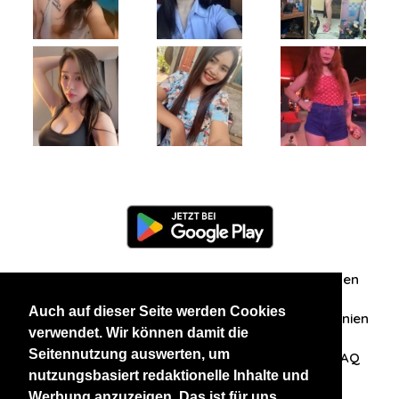
Information
Über uns
Zuschriften/Erfahrungen
Auch auf dieser Seite werden Cookies
Datenschutzerklärung
AGB
Datenschutzrichtlinien
verwendet. Wir können damit die
Seitennutzung auswerten, um
Nehmen Sie Kontakt mit uns auf
Affiliation
FAQ
nutzungsbasiert redaktionelle Inhalte und
Werbung anzuzeigen. Das ist für uns