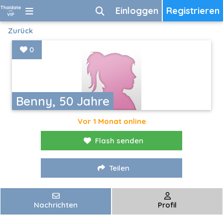
Einloggen
Registrieren
Zurück
0
Benny, 50 Jahre
Vor 1 Monat online
Flash senden
Teilen
Nachrichten
Profil