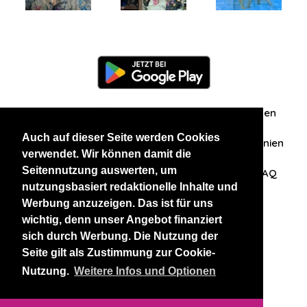
Information
Über uns
Zuschriften/Erfahrungen
Auch auf dieser Seite werden Cookies
Datenschutzerklärung
AGB
Datenschutzrichtlinien
verwendet. Wir können damit die
Seitennutzung auswerten, um
Nehmen Sie Kontakt mit uns auf
Affiliation
FAQ
nutzungsbasiert redaktionelle Inhalte und
Werbung anzuzeigen. Das ist für uns
Unsere anderen Websites
wichtig, denn unser Angebot finanziert
sich durch Werbung. Die Nutzung der
BlackAndBeauties
RussianKisses
Seite gilt als Zustimmung zur Cookie-
Nutzung.
Weitere Infos und Optionen
Copyright 2026 thaidatevip