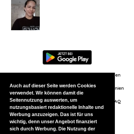
Information
Über uns
Zuschriften/Erfahrungen
Auch auf dieser Seite werden Cookies
Datenschutzerklärung
AGB
Datenschutzrichtlinien
verwendet. Wir können damit die
Seitennutzung auswerten, um
Nehmen Sie Kontakt mit uns auf
Affiliation
FAQ
nutzungsbasiert redaktionelle Inhalte und
Werbung anzuzeigen. Das ist für uns
Unsere anderen Websites
wichtig, denn unser Angebot finanziert
sich durch Werbung. Die Nutzung der
BlackAndBeauties
RussianKisses