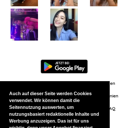
Information
Über uns
Zuschriften/Erfahrungen
Auch auf dieser Seite werden Cookies
Datenschutzerklärung
AGB
Datenschutzrichtlinien
verwendet. Wir können damit die
Seitennutzung auswerten, um
Nehmen Sie Kontakt mit uns auf
Affiliation
FAQ
nutzungsbasiert redaktionelle Inhalte und
Werbung anzuzeigen. Das ist für uns
Unsere anderen Websites
wichtig, denn unser Angebot finanziert