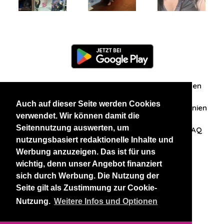
Information
Über uns
Zuschriften/Erfahrungen
Auch auf dieser Seite werden Cookies
Datenschutzerklärung
AGB
Datenschutzrichtlinien
verwendet. Wir können damit die
Seitennutzung auswerten, um
Nehmen Sie Kontakt mit uns auf
Affiliation
FAQ
nutzungsbasiert redaktionelle Inhalte und
Werbung anzuzeigen. Das ist für uns
Unsere anderen Websites
wichtig, denn unser Angebot finanziert
sich durch Werbung. Die Nutzung der
BlackAndBeauties
RussianKisses
Seite gilt als Zustimmung zur Cookie-
Nutzung.
Weitere Infos und Optionen
Copyright 2026 thaidatevip