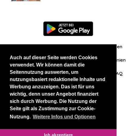
Information
Über uns
Zuschriften/Erfahrungen
Auch auf dieser Seite werden Cookies
Datenschutzerklärung
AGB
Datenschutzrichtlinien
verwendet. Wir können damit die
Seitennutzung auswerten, um
Nehmen Sie Kontakt mit uns auf
Affiliation
FAQ
nutzungsbasiert redaktionelle Inhalte und
Werbung anzuzeigen. Das ist für uns
Unsere anderen Websites
wichtig, denn unser Angebot finanziert
sich durch Werbung. Die Nutzung der
BlackAndBeauties
RussianKisses
Seite gilt als Zustimmung zur Cookie-
Nutzung.
Weitere Infos und Optionen
Copyright 2026 thaidatevip
Ich akzeptiere