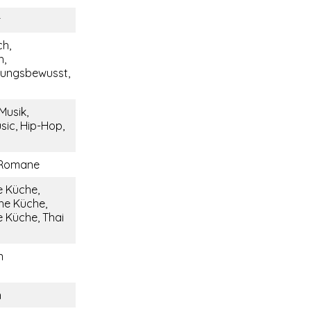
r
ch,
h,
tungsbewusst,
Musik,
sic, Hip-Hop,
 Romane
e Küche,
he Küche,
 Küche, Thai
n
n