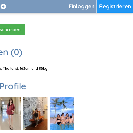
Einloggen
Registrieren
 schreiben
en (0)
e, Thailand, 163cm und 85kg
Profile