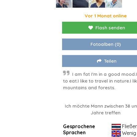
Vor 1 Monat online
Flash senden
Fotoalben
(0)
Teilen
I am fat I'm in a good mood.I 
to eat.I like to travel in nature.I li
mountains and forests.
Ich möchte Mann zwischen 38 un
Jahre treffen
Gesprochene
Fließe
Sprachen
Wenig