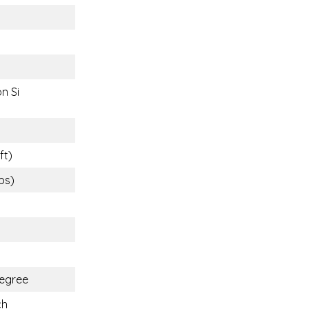
n Si
ft)
lbs)
egree
ch