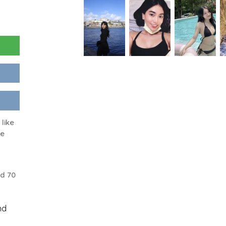
like
ke
d 70
nd