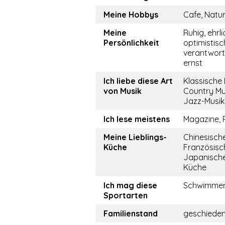
Meine Hobbys
Cafe, Natu
Meine
Ruhig, ehrli
Persönlichkeit
optimistisc
verantwor
ernst
Ich liebe diese Art
Klassische 
von Musik
Country Mu
Jazz-Musik
Ich lese meistens
Magazine,
Meine Lieblings-
Chinesisch
Küche
Französisc
Japanische
Küche
Ich mag diese
Schwimme
Sportarten
Familienstand
geschiede