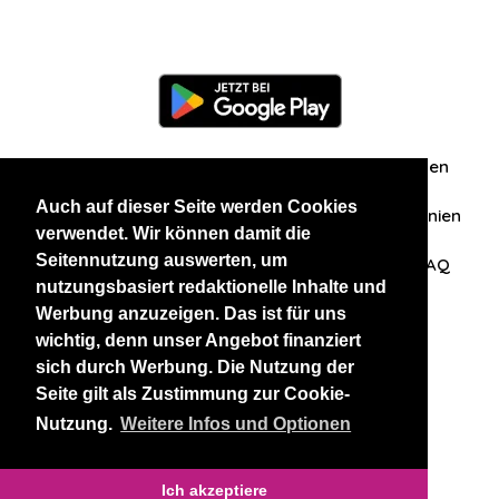
Information
Über uns
Zuschriften/Erfahrungen
Auch auf dieser Seite werden Cookies
Datenschutzerklärung
AGB
Datenschutzrichtlinien
verwendet. Wir können damit die
Seitennutzung auswerten, um
Nehmen Sie Kontakt mit uns auf
Affiliation
FAQ
nutzungsbasiert redaktionelle Inhalte und
Werbung anzuzeigen. Das ist für uns
Unsere anderen Websites
wichtig, denn unser Angebot finanziert
sich durch Werbung. Die Nutzung der
BlackAndBeauties
RussianKisses
Seite gilt als Zustimmung zur Cookie-
Nutzung.
Weitere Infos und Optionen
Copyright 2026 thaidatevip
Ich akzeptiere