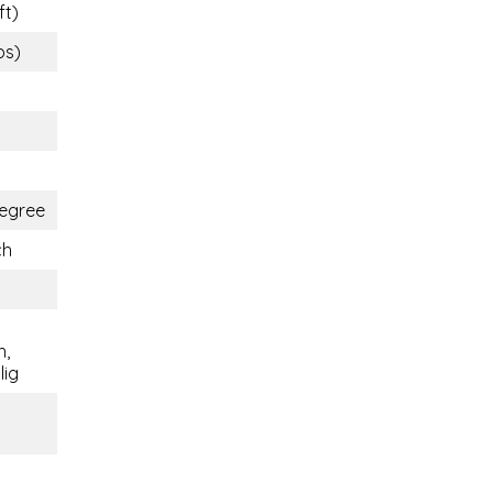
ft)
bs)
egree
ch
h,
lig