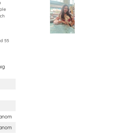
n
ple
ach
d 55
ig
hanom
hanom