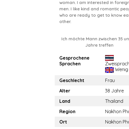
woman. I am interested in foreig
men. I like kind and romantic peo
who are ready to get to know e
other.
Ich möchte Mann zwischen 35 un
Jahre treffen
Gesprochene
Sprachen
Zweisprach
Wenig
Geschlecht
Frau
Alter
38 Jahre
Land
Thailand
Region
Nakhon P
Ort
Nakhon P