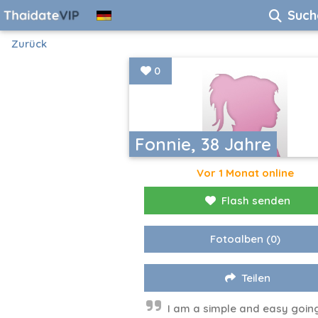
Such
Zurück
0
Fonnie, 38 Jahre
Vor 1 Monat online
Flash senden
Fotoalben
(0)
Teilen
I am a simple and easy goin