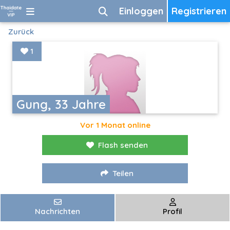
Einloggen
Registrieren
Zurück
1
Gung, 33 Jahre
Vor 1 Monat online
Flash senden
Teilen
Nachrichten
Profil