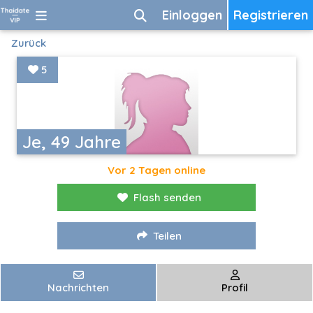
Einloggen
Registrieren
Zurück
5
Je, 49 Jahre
Vor 2 Tagen online
Flash senden
Teilen
Nachrichten
Profil