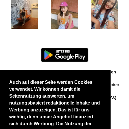
Information
Über uns
Zuschriften/Erfahrungen
Auch auf dieser Seite werden Cookies
Datenschutzerklärung
AGB
Datenschutzrichtlinien
verwendet. Wir können damit die
Seitennutzung auswerten, um
Nehmen Sie Kontakt mit uns auf
Affiliation
FAQ
nutzungsbasiert redaktionelle Inhalte und
Werbung anzuzeigen. Das ist für uns
Unsere anderen Websites
wichtig, denn unser Angebot finanziert
sich durch Werbung. Die Nutzung der
BlackAndBeauties
RussianKisses