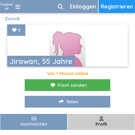
Einloggen
Registrieren
Zurück
0
Jirawan, 55 Jahre
Vor 1 Monat online
Flash senden
Teilen
Nachrichten
Profil