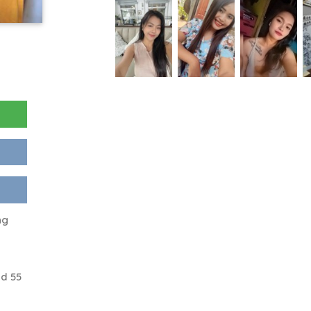
ng
d 55