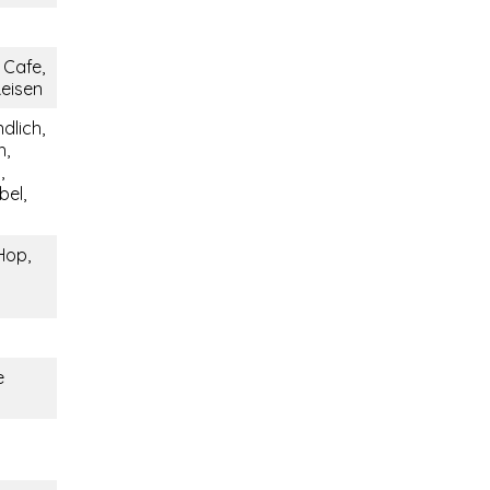
 Cafe,
Reisen
dlich,
h,
,
bel,
Hop,
e