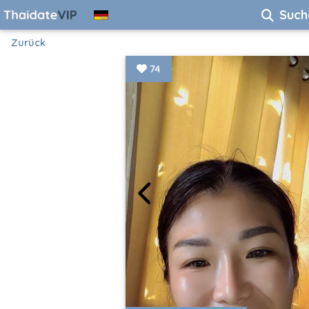
Such
Zurück
74