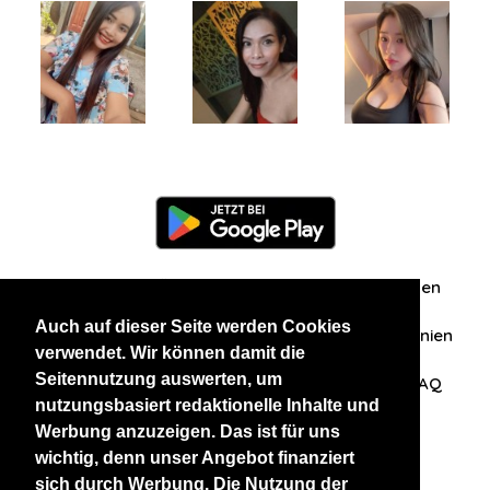
Information
Über uns
Zuschriften/Erfahrungen
Auch auf dieser Seite werden Cookies
Datenschutzerklärung
AGB
Datenschutzrichtlinien
verwendet. Wir können damit die
Seitennutzung auswerten, um
Nehmen Sie Kontakt mit uns auf
Affiliation
FAQ
nutzungsbasiert redaktionelle Inhalte und
Werbung anzuzeigen. Das ist für uns
Unsere anderen Websites
wichtig, denn unser Angebot finanziert
sich durch Werbung. Die Nutzung der